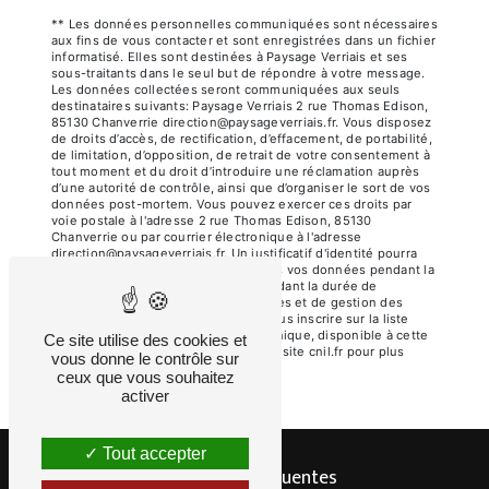
** Les données personnelles communiquées sont nécessaires
aux fins de vous contacter et sont enregistrées dans un fichier
informatisé. Elles sont destinées à Paysage Verriais et ses
sous-traitants dans le seul but de répondre à votre message.
Les données collectées seront communiquées aux seuls
destinataires suivants: Paysage Verriais 2 rue Thomas Edison,
85130 Chanverrie direction@paysageverriais.fr. Vous disposez
de droits d’accès, de rectification, d’effacement, de portabilité,
de limitation, d’opposition, de retrait de votre consentement à
tout moment et du droit d’introduire une réclamation auprès
d’une autorité de contrôle, ainsi que d’organiser le sort de vos
données post-mortem. Vous pouvez exercer ces droits par
voie postale à l'adresse 2 rue Thomas Edison, 85130
Chanverrie ou par courrier électronique à l'adresse
direction@paysageverriais.fr. Un justificatif d'identité pourra
vous être demandé. Nous conservons vos données pendant la
période de prise de contact puis pendant la durée de
prescription légale aux fins probatoires et de gestion des
contentieux. Vous avez le droit de vous inscrire sur la liste
d'opposition au démarchage téléphonique, disponible à cette
Ce site utilise des cookies et
adresse:
Bloctel.gouv.fr
. Consultez le site cnil.fr pour plus
vous donne le contrôle sur
d’informations sur vos droits.
ceux que vous souhaitez
activer
Tout accepter
Recherches fréquentes