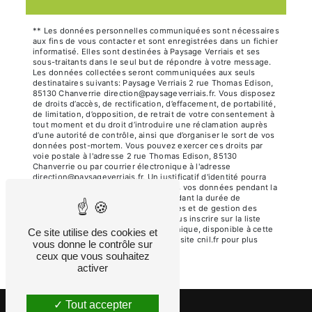
** Les données personnelles communiquées sont nécessaires
aux fins de vous contacter et sont enregistrées dans un fichier
informatisé. Elles sont destinées à Paysage Verriais et ses
sous-traitants dans le seul but de répondre à votre message.
Les données collectées seront communiquées aux seuls
destinataires suivants: Paysage Verriais 2 rue Thomas Edison,
85130 Chanverrie direction@paysageverriais.fr. Vous disposez
de droits d’accès, de rectification, d’effacement, de portabilité,
de limitation, d’opposition, de retrait de votre consentement à
tout moment et du droit d’introduire une réclamation auprès
d’une autorité de contrôle, ainsi que d’organiser le sort de vos
données post-mortem. Vous pouvez exercer ces droits par
voie postale à l'adresse 2 rue Thomas Edison, 85130
Chanverrie ou par courrier électronique à l'adresse
direction@paysageverriais.fr. Un justificatif d'identité pourra
vous être demandé. Nous conservons vos données pendant la
période de prise de contact puis pendant la durée de
prescription légale aux fins probatoires et de gestion des
contentieux. Vous avez le droit de vous inscrire sur la liste
d'opposition au démarchage téléphonique, disponible à cette
Ce site utilise des cookies et
adresse:
Bloctel.gouv.fr
. Consultez le site cnil.fr pour plus
vous donne le contrôle sur
d’informations sur vos droits.
ceux que vous souhaitez
activer
Tout accepter